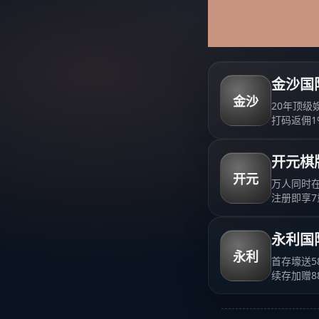
金沙国
金沙
20年顶级
打码返佣1
开元棋
开元
万人同时
注册即享7
永利国
永利
首存壕送58
续存加赠88