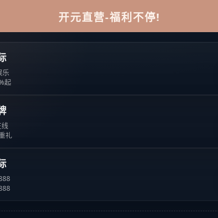
开元直营-福利不停!
际
娱乐
%起
牌
在线
重礼
际
88
88